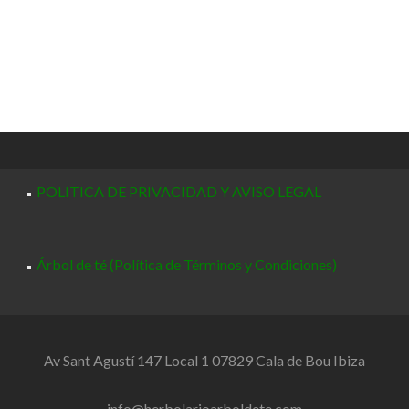
POLITICA DE PRIVACIDAD Y AVISO LEGAL
Árbol de té (Política de Términos y Condiciones)
Av Sant Agustí 147 Local 1 07829 Cala de Bou Ibiza
info@herbolarioarboldete.com