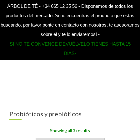
ÁRBOL DE TÉ - +34 665 12 35 56 - Disponemos de todos los
CAMBI
productos del mercado. Si no encuentras el producto que estás
buscando, por favor ponte en contacto con nosotros, te asesoramos
Home
»
Probióticos y prebióticos
sobre él y te lo enviaremos! -
SI NO TE CONVENCE DEVUÉLVELO TIENES HASTA 15
DÍAS-
Probióticos y prebióticos
Showing all 3 results