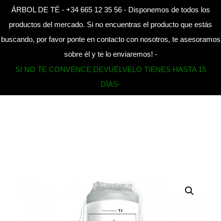
ÁRBOL DE TÉ - +34 665 12 35 56 - Disponemos de todos los
CAMBI
productos del mercado. Si no encuentras el producto que estás
buscando, por favor ponte en contacto con nosotros, te asesoramos
Home
»
Products
»
Discos de algodón bio 80 unidades
sobre él y te lo enviaremos! -
SI NO TE CONVENCE DEVUÉLVELO TIENES HASTA 15
DÍAS-