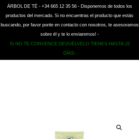
ÁRBOL DE TÉ - +34 665 12 35 56 - Disponemos de todos los
CAMBI
productos del mercado. Si no encuentras el producto que estás
buscando, por favor ponte en contacto con nosotros, te asesoramos
Home
»
Products
»
Gel aloe vera + árbol de té 200ml Aloe
sobre él y te lo enviaremos! -
Pura
SI NO TE CONVENCE DEVUÉLVELO TIENES HASTA 15
DÍAS-